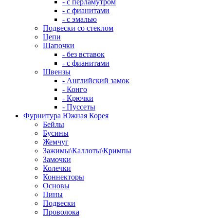
- с перламутром
- с фианитами
- с эмалью
Подвески со стеклом
Цепи
Шапочки
- без вставок
- с фианитами
Швензы
- Английский замок
- Конго
- Крючки
- Пуссеты
Фурнитура Южная Корея
Бейлы
Бусины
Жемчуг
Зажимы\Каллоты\Кримпы
Замочки
Колечки
Коннекторы
Основы
Пины
Подвески
Проволока