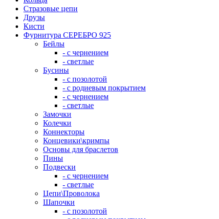
Стразовые цепи
Друзы
Кисти
Фурнитура СЕРЕБРО 925
Бейлы
- с чернением
- светлые
Бусины
- с позолотой
- с родиевым покрытием
- с чернением
- светлые
Замочки
Колечки
Коннекторы
Концевики\кримпы
Основы для браслетов
Пины
Подвески
- с чернением
- светлые
Цепи\Проволока
Шапочки
- с позолотой