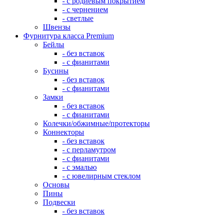
- с родиевым покрытием
- с чернением
- светлые
Швензы
Фурнитура класса Premium
Бейлы
- без вставок
- с фианитами
Бусины
- без вставок
- с фианитами
Замки
- без вставок
- с фианитами
Колечки/обжимные/протекторы
Коннекторы
- без вставок
- с перламутром
- с фианитами
- с эмалью
- с ювелирным стеклом
Основы
Пины
Подвески
- без вставок