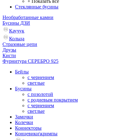
+ Показать все
Стеклянные бусины
Необработанные камни
Бусины ДЗИ
Каучук
Кольца
Стразовые цепи
Друзы
Кисти
Фурнитура СЕРЕБРО 925
Бейлы
с чернением
светлые
Бусины
с позолотой
с родиевым покрытием
с чернением
светлые
Замочки
Колечки
Коннекторы
Концевики\кримпы