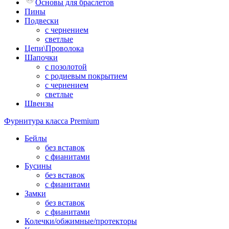
Основы для браслетов
Пины
Подвески
с чернением
светлые
Цепи\Проволока
Шапочки
с позолотой
с родиевым покрытием
с чернением
светлые
Швензы
Фурнитура класса Premium
Бейлы
без вставок
с фианитами
Бусины
без вставок
с фианитами
Замки
без вставок
с фианитами
Колечки/обжимные/протекторы