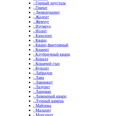
- Горный хрусталь
- Гранат
- Дюмортьерит
- Жадеит
- Жемчуг
- Изумруд
- Иолит
- Кахолонг
- Кварц
- Кварц фантомный
- Кианит
- Клубничный кварц
- Коралл
- Кошачий глаз
- Кунцит
- Лабрадор
- Лава
- Лаврикит
- Лазурит
- Ларимар
- Лимонный кварц
- Лунный камень
- Майорка
- Малахит
- Морганит