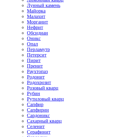
Лунный камень
Майорка
Малахит
Морганит
Нефрит
Обсидиан
Оникс
Опал
Перламутр
Петерсит
Пирит
Пренит
Раухтопаз
Родонит
Родохрозит
Розовый кварц
Рубин
Рутиловый кварц
Сапфир
Сапфирин
Сардоникс
Сахарный кварц
Селенит
Серафинит