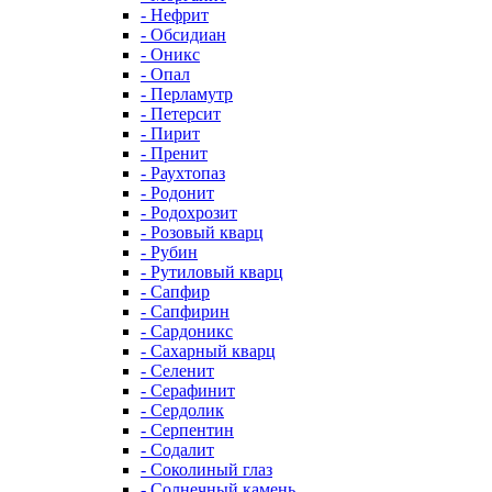
- Нефрит
- Обсидиан
- Оникс
- Опал
- Перламутр
- Петерсит
- Пирит
- Пренит
- Раухтопаз
- Родонит
- Родохрозит
- Розовый кварц
- Рубин
- Рутиловый кварц
- Сапфир
- Сапфирин
- Сардоникс
- Сахарный кварц
- Селенит
- Серафинит
- Сердолик
- Серпентин
- Содалит
- Соколиный глаз
- Солнечный камень