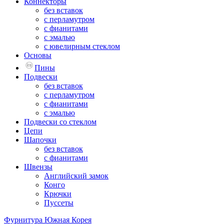
Коннекторы
без вставок
с перламутром
с фианитами
с эмалью
с ювелирным стеклом
Основы
Пины
Подвески
без вставок
с перламутром
с фианитами
с эмалью
Подвески со стеклом
Цепи
Шапочки
без вставок
с фианитами
Швензы
Английский замок
Конго
Крючки
Пуссеты
Фурнитура Южная Корея