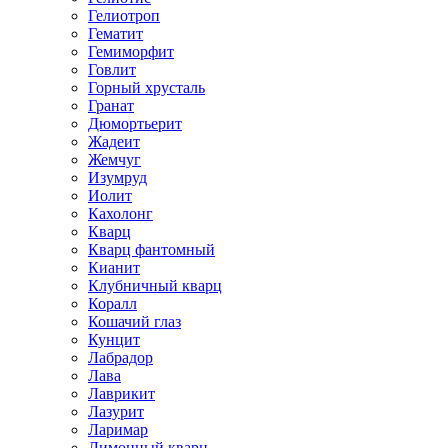
Гелиотроп
Гематит
Гемиморфит
Говлит
Горный хрусталь
Гранат
Дюмортьерит
Жадеит
Жемчуг
Изумруд
Иолит
Кахолонг
Кварц
Кварц фантомный
Кианит
Клубничный кварц
Коралл
Кошачий глаз
Кунцит
Лабрадор
Лава
Лаврикит
Лазурит
Ларимар
Лимонный кварц