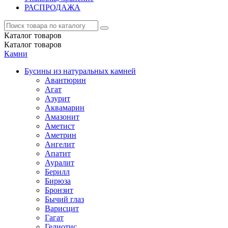
РАСПРОДАЖА
Каталог
товаров
Каталог
товаров
Камни
Бусины из натуральных камней
Авантюрин
Агат
Азурит
Аквамарин
Амазонит
Аметист
Аметрин
Ангелит
Апатит
Ауралит
Берилл
Бирюза
Бронзит
Бычий глаз
Варисцит
Гагат
Гелиотис