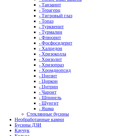
- Танзанит
- Терагерц
- Тигровый глаз
- Топаз
- Турквенит
- Турмалин
- Флюорит
- Фосфосидерит
- Халцедон
- Хризоколла
- Хризолит
- Хризопраз
- Хромдиопсид
- Циозит
- Циркон
- Цитрин
- Чароит
- Шпинель
- Шунгит
- Яшма
Стеклянные бусины
Необработанные камни
Бусины ДЗИ
Каучук
Кольца