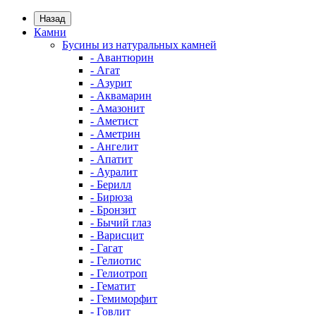
Назад
Камни
Бусины из натуральных камней
- Авантюрин
- Агат
- Азурит
- Аквамарин
- Амазонит
- Аметист
- Аметрин
- Ангелит
- Апатит
- Ауралит
- Берилл
- Бирюза
- Бронзит
- Бычий глаз
- Варисцит
- Гагат
- Гелиотис
- Гелиотроп
- Гематит
- Гемиморфит
- Говлит