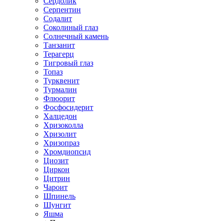
Сердолик
Серпентин
Содалит
Соколиный глаз
Солнечный камень
Танзанит
Терагерц
Тигровый глаз
Топаз
Турквенит
Турмалин
Флюорит
Фосфосидерит
Халцедон
Хризоколла
Хризолит
Хризопраз
Хромдиопсид
Циозит
Циркон
Цитрин
Чароит
Шпинель
Шунгит
Яшма