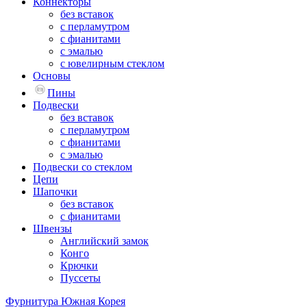
Коннекторы
без вставок
с перламутром
с фианитами
с эмалью
с ювелирным стеклом
Основы
Пины
Подвески
без вставок
с перламутром
с фианитами
с эмалью
Подвески со стеклом
Цепи
Шапочки
без вставок
с фианитами
Швензы
Английский замок
Конго
Крючки
Пуссеты
Фурнитура Южная Корея