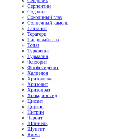
Сердолик
Серпентин
Содалит
Соколиный глаз
Солнечный камень
Танзанит
Терагерц
Тигровый глаз
Топаз
Турквенит
Турмалин
Флюорит
Фосфосидерит
Халцедон
Хризоколла
Хризолит
Хризопраз
Хромдиопсид
Циозит
Циркон
Цитрин
Чароит
Шпинель
Шунгит
Яшма