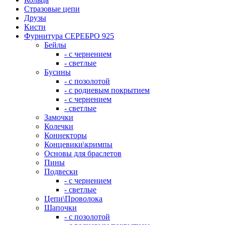
Стразовые цепи
Друзы
Кисти
Фурнитура СЕРЕБРО 925
Бейлы
- с чернением
- светлые
Бусины
- с позолотой
- с родиевым покрытием
- с чернением
- светлые
Замочки
Колечки
Коннекторы
Концевики\кримпы
Основы для браслетов
Пины
Подвески
- с чернением
- светлые
Цепи\Проволока
Шапочки
- с позолотой