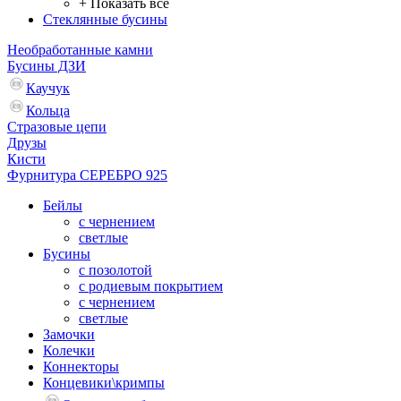
+ Показать все
Стеклянные бусины
Необработанные камни
Бусины ДЗИ
Каучук
Кольца
Стразовые цепи
Друзы
Кисти
Фурнитура СЕРЕБРО 925
Бейлы
с чернением
светлые
Бусины
с позолотой
с родиевым покрытием
с чернением
светлые
Замочки
Колечки
Коннекторы
Концевики\кримпы