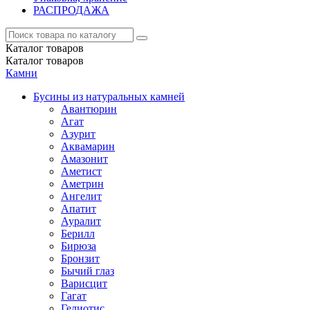
РАСПРОДАЖА
Каталог
товаров
Каталог
товаров
Камни
Бусины из натуральных камней
Авантюрин
Агат
Азурит
Аквамарин
Амазонит
Аметист
Аметрин
Ангелит
Апатит
Ауралит
Берилл
Бирюза
Бронзит
Бычий глаз
Варисцит
Гагат
Гелиотис