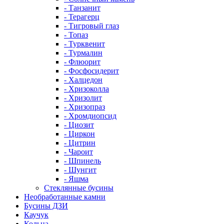
- Танзанит
- Терагерц
- Тигровый глаз
- Топаз
- Турквенит
- Турмалин
- Флюорит
- Фосфосидерит
- Халцедон
- Хризоколла
- Хризолит
- Хризопраз
- Хромдиопсид
- Циозит
- Циркон
- Цитрин
- Чароит
- Шпинель
- Шунгит
- Яшма
Стеклянные бусины
Необработанные камни
Бусины ДЗИ
Каучук
Кольца