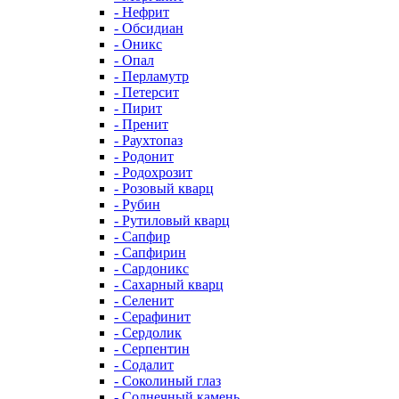
- Нефрит
- Обсидиан
- Оникс
- Опал
- Перламутр
- Петерсит
- Пирит
- Пренит
- Раухтопаз
- Родонит
- Родохрозит
- Розовый кварц
- Рубин
- Рутиловый кварц
- Сапфир
- Сапфирин
- Сардоникс
- Сахарный кварц
- Селенит
- Серафинит
- Сердолик
- Серпентин
- Содалит
- Соколиный глаз
- Солнечный камень