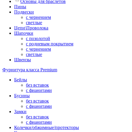
Основы для браслетов
Пины
Подвески
с чернением
светлые
Цепи\Проволока
Шапочки
с позолотой
с родиевым покрытием
с чернением
светлые
Швензы
Фурнитура класса Premium
Бейлы
без вставок
с фианитами
Бусины
без вставок
с фианитами
Замки
без вставок
с фианитами
Колечки/обжимные/протекторы