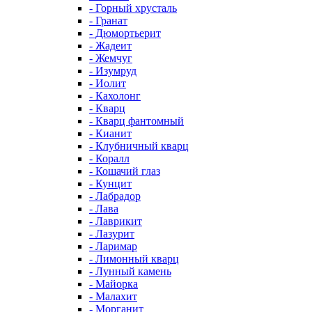
- Горный хрусталь
- Гранат
- Дюмортьерит
- Жадеит
- Жемчуг
- Изумруд
- Иолит
- Кахолонг
- Кварц
- Кварц фантомный
- Кианит
- Клубничный кварц
- Коралл
- Кошачий глаз
- Кунцит
- Лабрадор
- Лава
- Лаврикит
- Лазурит
- Ларимар
- Лимонный кварц
- Лунный камень
- Майорка
- Малахит
- Морганит