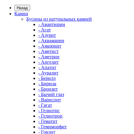
Назад
Камни
Бусины из натуральных камней
- Авантюрин
- Агат
- Азурит
- Аквамарин
- Амазонит
- Аметист
- Аметрин
- Ангелит
- Апатит
- Ауралит
- Берилл
- Бирюза
- Бронзит
- Бычий глаз
- Варисцит
- Гагат
- Гелиотис
- Гелиотроп
- Гематит
- Гемиморфит
- Говлит