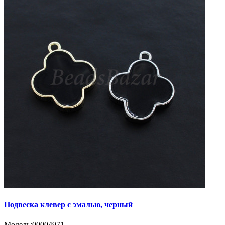
Подвеска клевер с эмалью, черный
Модель:
00004971