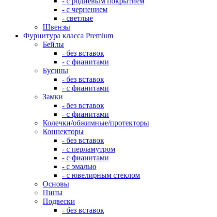
- с родиевым покрытием
- с чернением
- светлые
Швензы
Фурнитура класса Premium
Бейлы
- без вставок
- с фианитами
Бусины
- без вставок
- с фианитами
Замки
- без вставок
- с фианитами
Колечки/обжимные/протекторы
Коннекторы
- без вставок
- с перламутром
- с фианитами
- с эмалью
- с ювелирным стеклом
Основы
Пины
Подвески
- без вставок