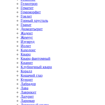
Гелиотроп
Гематит
Гемиморфит
Говлит
Горный хрусталь
Гранат
Дюмортьерит
Жадеит
Жемчуг
Изумруд
Иолит
Кахолонг
Кварц
Кварц фантомный
Кианит
Клубничный кварц
Коралл
Кошачий глаз
Кунцит
Лабрадор
Лава
Лаврикит
Лазурит
Ларимар
Лимонный кварц