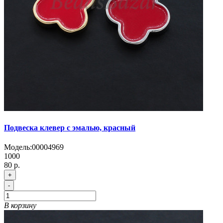
Подвеска клевер с эмалью, красный
Модель:
00004969
1000
80 р.
+
-
В корзину