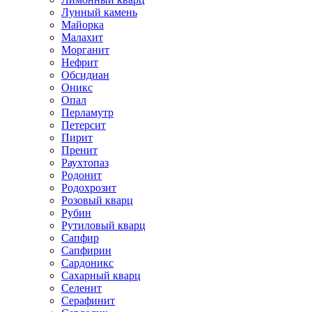
Лунный камень
Майорка
Малахит
Морганит
Нефрит
Обсидиан
Оникс
Опал
Перламутр
Петерсит
Пирит
Пренит
Раухтопаз
Родонит
Родохрозит
Розовый кварц
Рубин
Рутиловый кварц
Сапфир
Сапфирин
Сардоникс
Сахарный кварц
Селенит
Серафинит