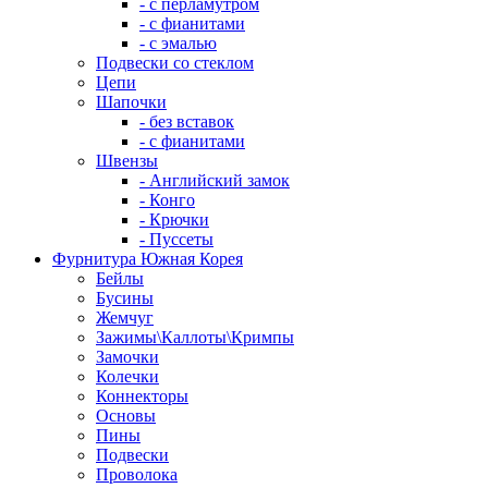
- с перламутром
- с фианитами
- с эмалью
Подвески со стеклом
Цепи
Шапочки
- без вставок
- с фианитами
Швензы
- Английский замок
- Конго
- Крючки
- Пуссеты
Фурнитура Южная Корея
Бейлы
Бусины
Жемчуг
Зажимы\Каллоты\Кримпы
Замочки
Колечки
Коннекторы
Основы
Пины
Подвески
Проволока