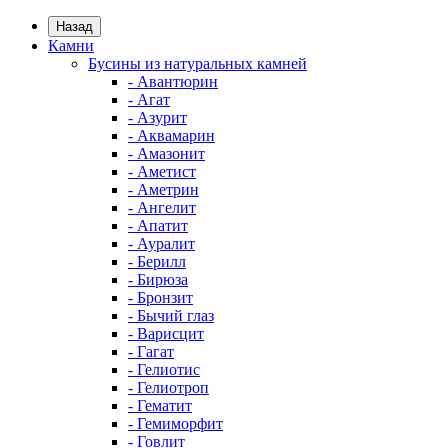
Назад
Камни
Бусины из натуральных камней
- Авантюрин
- Агат
- Азурит
- Аквамарин
- Амазонит
- Аметист
- Аметрин
- Ангелит
- Апатит
- Ауралит
- Берилл
- Бирюза
- Бронзит
- Бычий глаз
- Варисцит
- Гагат
- Гелиотис
- Гелиотроп
- Гематит
- Гемиморфит
- Говлит