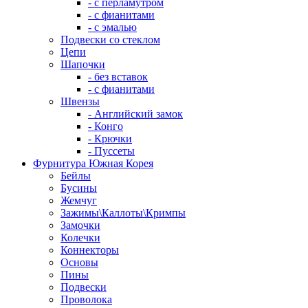
- с перламутром
- с фианитами
- с эмалью
Подвески со стеклом
Цепи
Шапочки
- без вставок
- с фианитами
Швензы
- Английский замок
- Конго
- Крючки
- Пуссеты
Фурнитура Южная Корея
Бейлы
Бусины
Жемчуг
Зажимы\Каллоты\Кримпы
Замочки
Колечки
Коннекторы
Основы
Пины
Подвески
Проволока