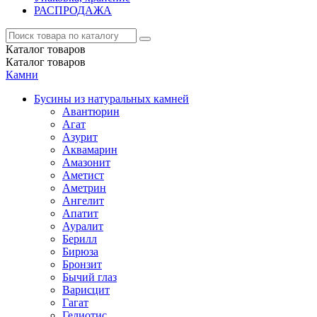
РАСПРОДАЖА
Каталог
товаров
Каталог
товаров
Камни
Бусины из натуральных камней
Авантюрин
Агат
Азурит
Аквамарин
Амазонит
Аметист
Аметрин
Ангелит
Апатит
Ауралит
Берилл
Бирюза
Бронзит
Бычий глаз
Варисцит
Гагат
Гелиотис