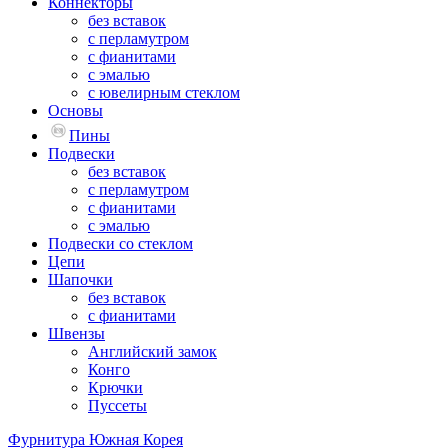
Коннекторы
без вставок
с перламутром
с фианитами
с эмалью
с ювелирным стеклом
Основы
Пины
Подвески
без вставок
с перламутром
с фианитами
с эмалью
Подвески со стеклом
Цепи
Шапочки
без вставок
с фианитами
Швензы
Английский замок
Конго
Крючки
Пуссеты
Фурнитура Южная Корея