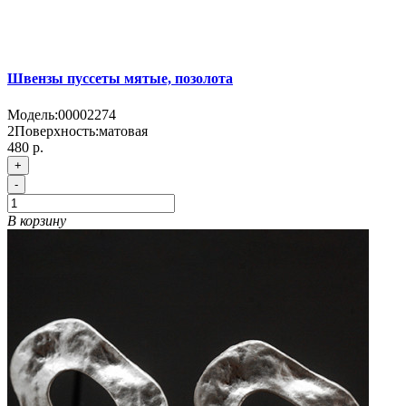
Швензы пуссеты мятые, позолота
Модель:
00002274
2
Поверхность:
матовая
480 р.
+
-
В корзину