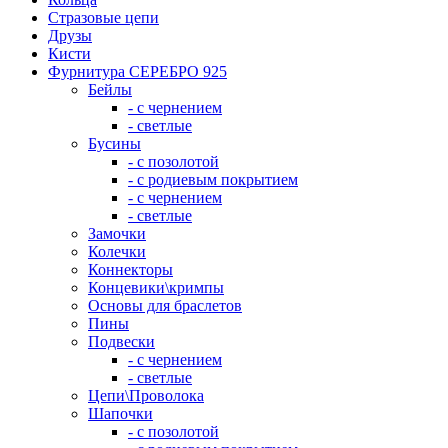
Стразовые цепи
Друзы
Кисти
Фурнитура СЕРЕБРО 925
Бейлы
- с чернением
- светлые
Бусины
- с позолотой
- с родиевым покрытием
- с чернением
- светлые
Замочки
Колечки
Коннекторы
Концевики\кримпы
Основы для браслетов
Пины
Подвески
- с чернением
- светлые
Цепи\Проволока
Шапочки
- с позолотой