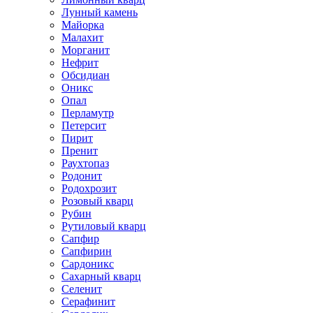
Лунный камень
Майорка
Малахит
Морганит
Нефрит
Обсидиан
Оникс
Опал
Перламутр
Петерсит
Пирит
Пренит
Раухтопаз
Родонит
Родохрозит
Розовый кварц
Рубин
Рутиловый кварц
Сапфир
Сапфирин
Сардоникс
Сахарный кварц
Селенит
Серафинит