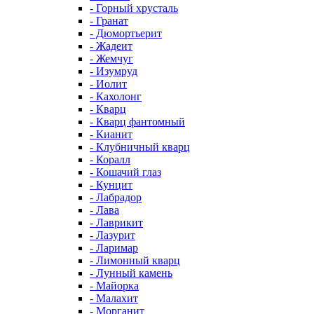
- Горный хрусталь
- Гранат
- Дюмортьерит
- Жадеит
- Жемчуг
- Изумруд
- Иолит
- Кахолонг
- Кварц
- Кварц фантомный
- Кианит
- Клубничный кварц
- Коралл
- Кошачий глаз
- Кунцит
- Лабрадор
- Лава
- Лаврикит
- Лазурит
- Ларимар
- Лимонный кварц
- Лунный камень
- Майорка
- Малахит
- Морганит