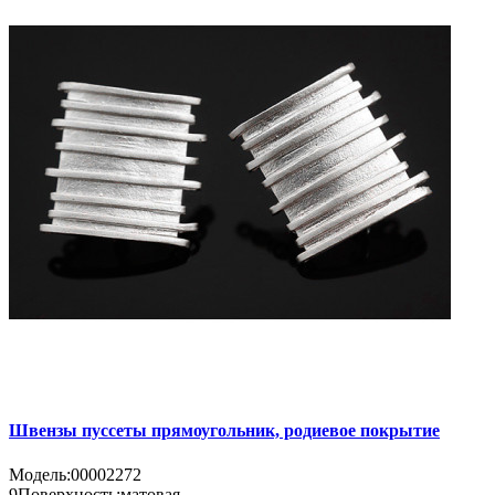
Швензы пуссеты прямоугольник, родиевое покрытие
Модель:
00002272
9
Поверхность:
матовая