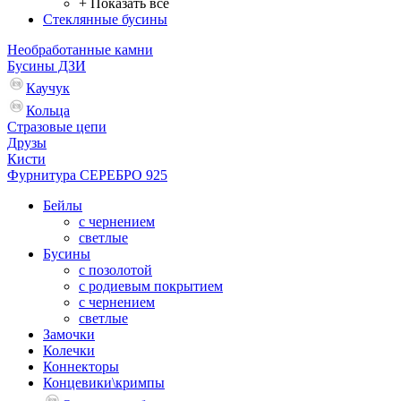
+ Показать все
Стеклянные бусины
Необработанные камни
Бусины ДЗИ
Каучук
Кольца
Стразовые цепи
Друзы
Кисти
Фурнитура СЕРЕБРО 925
Бейлы
с чернением
светлые
Бусины
с позолотой
с родиевым покрытием
с чернением
светлые
Замочки
Колечки
Коннекторы
Концевики\кримпы