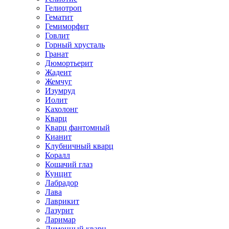
Гелиотроп
Гематит
Гемиморфит
Говлит
Горный хрусталь
Гранат
Дюмортьерит
Жадеит
Жемчуг
Изумруд
Иолит
Кахолонг
Кварц
Кварц фантомный
Кианит
Клубничный кварц
Коралл
Кошачий глаз
Кунцит
Лабрадор
Лава
Лаврикит
Лазурит
Ларимар
Лимонный кварц