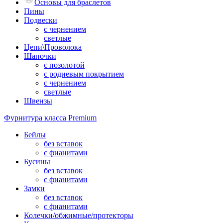
Основы для браслетов
Пины
Подвески
с чернением
светлые
Цепи\Проволока
Шапочки
с позолотой
с родиевым покрытием
с чернением
светлые
Швензы
Фурнитура класса Premium
Бейлы
без вставок
с фианитами
Бусины
без вставок
с фианитами
Замки
без вставок
с фианитами
Колечки/обжимные/протекторы