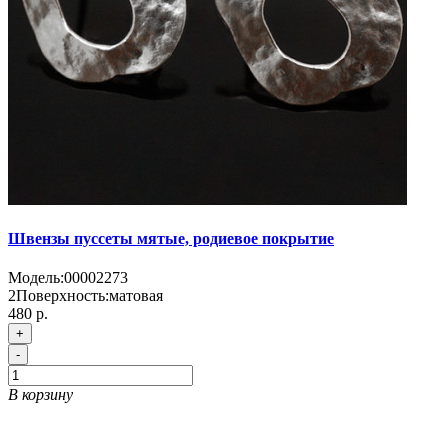
Швензы пуссеты мятые, родиевое покрытие
Модель:
00002273
2
Поверхность:
матовая
480 р.
+
-
В корзину