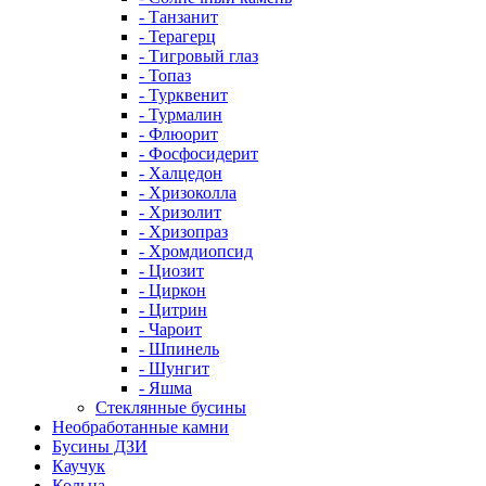
- Танзанит
- Терагерц
- Тигровый глаз
- Топаз
- Турквенит
- Турмалин
- Флюорит
- Фосфосидерит
- Халцедон
- Хризоколла
- Хризолит
- Хризопраз
- Хромдиопсид
- Циозит
- Циркон
- Цитрин
- Чароит
- Шпинель
- Шунгит
- Яшма
Стеклянные бусины
Необработанные камни
Бусины ДЗИ
Каучук
Кольца