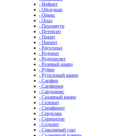
- Нефрит
- Обсидиан
- Оникс
- Опал
- Перламутр
- Петерсит
- Пирит
- Пренит
- Раухтопаз
- Родонит
- Родохрозит
- Розовый кварц
- Рубин
- Рутиловый кварц
- Сапфир
- Сапфирин
- Сардоникс
- Сахарный кварц
- Селенит
- Серафинит
- Сердолик
- Серпентин
- Содалит
- Соколиный глаз
- Солнечный камень