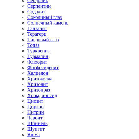
Сердолик
Серпентин
Содалит
Соколиный глаз
Солнечный камень
Танзанит
Терагерц
Тигровый глаз
Топаз
Турквенит
Турмалин
Флюорит
Фосфосидерит
Халцедон
Хризоколла
Хризолит
Хризопраз
Хромдиопсид
Циозит
Циркон
Цитрин
Чароит
Шпинель
Шунгит
Яшма