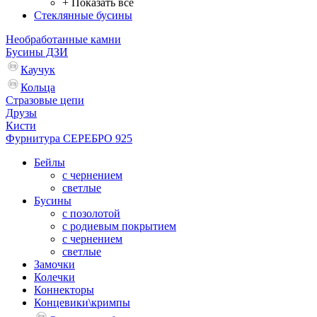
+ Показать все
Стеклянные бусины
Необработанные камни
Бусины ДЗИ
Каучук
Кольца
Стразовые цепи
Друзы
Кисти
Фурнитура СЕРЕБРО 925
Бейлы
с чернением
светлые
Бусины
с позолотой
с родиевым покрытием
с чернением
светлые
Замочки
Колечки
Коннекторы
Концевики\кримпы