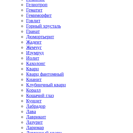
Гелиотроп
Гематит
Гемиморфит
Говлит
Горный хрусталь
Гранат
Дюмортьерит
Жадеит
Жемчуг
Изумруд
Иолит
Кахолонг
Кварц
Кварц фантомный
Кианит
Клубничный кварц
Коралл
Кошачий глаз
Кунцит
Лабрадор
Лава
Лаврикит
Лазурит
Ларимар
Лимонный кварц