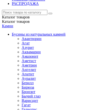
РАСПРОДАЖА
Каталог
товаров
Каталог
товаров
Камни
Бусины из натуральных камней
Авантюрин
Агат
Азурит
Аквамарин
Амазонит
Аметист
Аметрин
Ангелит
Апатит
Ауралит
Берилл
Бирюза
Бронзит
Бычий глаз
Варисцит
Гагат
Гелиотис