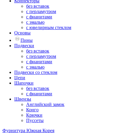
Коннекторы
без вставок
с перламутром
с фианитами
с эмалью
с ювелирным стеклом
Основы
Пины
Подвески
без вставок
с перламутром
с фианитами
с эмалью
Подвески со стеклом
Цепи
Шапочки
без вставок
с фианитами
Швензы
Английский замок
Конго
Крючки
Пуссеты
Фурнитура Южная Корея