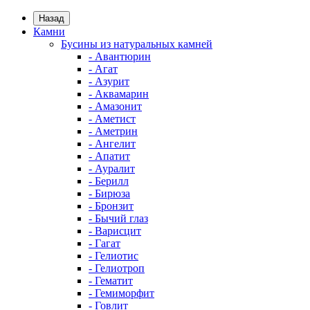
Назад
Камни
Бусины из натуральных камней
- Авантюрин
- Агат
- Азурит
- Аквамарин
- Амазонит
- Аметист
- Аметрин
- Ангелит
- Апатит
- Ауралит
- Берилл
- Бирюза
- Бронзит
- Бычий глаз
- Варисцит
- Гагат
- Гелиотис
- Гелиотроп
- Гематит
- Гемиморфит
- Говлит