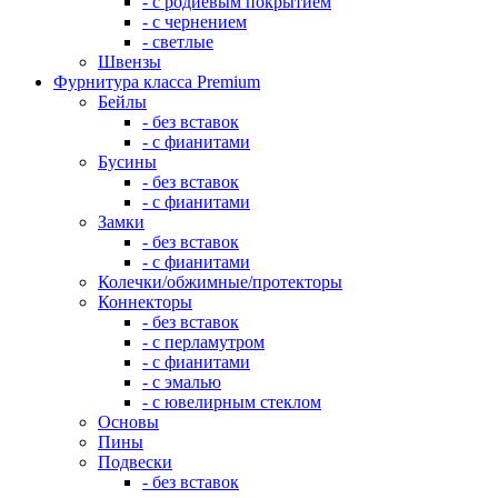
- с родиевым покрытием
- с чернением
- светлые
Швензы
Фурнитура класса Premium
Бейлы
- без вставок
- с фианитами
Бусины
- без вставок
- с фианитами
Замки
- без вставок
- с фианитами
Колечки/обжимные/протекторы
Коннекторы
- без вставок
- с перламутром
- с фианитами
- с эмалью
- с ювелирным стеклом
Основы
Пины
Подвески
- без вставок