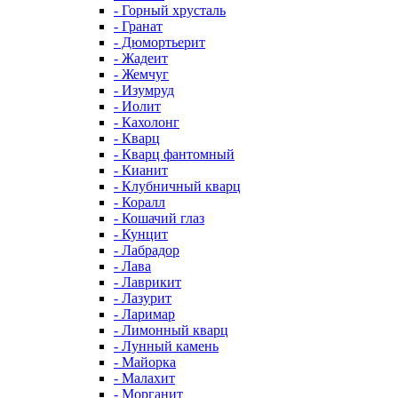
- Горный хрусталь
- Гранат
- Дюмортьерит
- Жадеит
- Жемчуг
- Изумруд
- Иолит
- Кахолонг
- Кварц
- Кварц фантомный
- Кианит
- Клубничный кварц
- Коралл
- Кошачий глаз
- Кунцит
- Лабрадор
- Лава
- Лаврикит
- Лазурит
- Ларимар
- Лимонный кварц
- Лунный камень
- Майорка
- Малахит
- Морганит