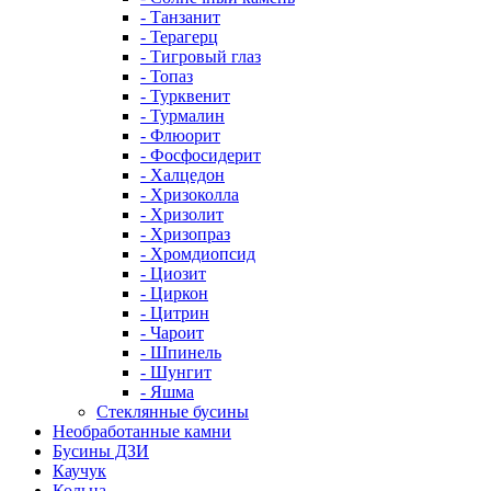
- Танзанит
- Терагерц
- Тигровый глаз
- Топаз
- Турквенит
- Турмалин
- Флюорит
- Фосфосидерит
- Халцедон
- Хризоколла
- Хризолит
- Хризопраз
- Хромдиопсид
- Циозит
- Циркон
- Цитрин
- Чароит
- Шпинель
- Шунгит
- Яшма
Стеклянные бусины
Необработанные камни
Бусины ДЗИ
Каучук
Кольца