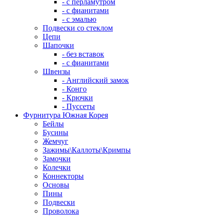
- с перламутром
- с фианитами
- с эмалью
Подвески со стеклом
Цепи
Шапочки
- без вставок
- с фианитами
Швензы
- Английский замок
- Конго
- Крючки
- Пуссеты
Фурнитура Южная Корея
Бейлы
Бусины
Жемчуг
Зажимы\Каллоты\Кримпы
Замочки
Колечки
Коннекторы
Основы
Пины
Подвески
Проволока