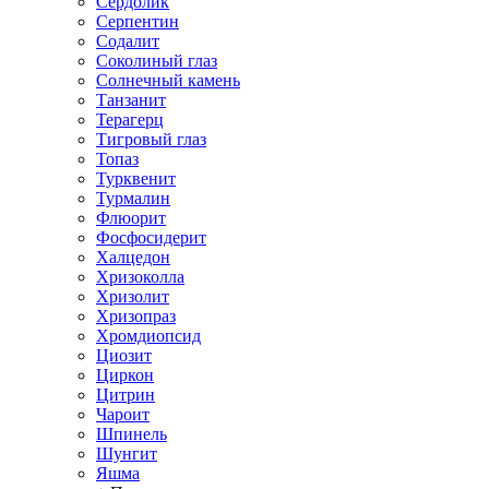
Сердолик
Серпентин
Содалит
Соколиный глаз
Солнечный камень
Танзанит
Терагерц
Тигровый глаз
Топаз
Турквенит
Турмалин
Флюорит
Фосфосидерит
Халцедон
Хризоколла
Хризолит
Хризопраз
Хромдиопсид
Циозит
Циркон
Цитрин
Чароит
Шпинель
Шунгит
Яшма