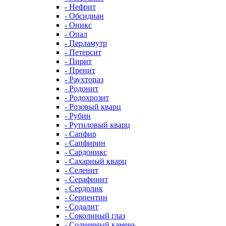
- Нефрит
- Обсидиан
- Оникс
- Опал
- Перламутр
- Петерсит
- Пирит
- Пренит
- Раухтопаз
- Родонит
- Родохрозит
- Розовый кварц
- Рубин
- Рутиловый кварц
- Сапфир
- Сапфирин
- Сардоникс
- Сахарный кварц
- Селенит
- Серафинит
- Сердолик
- Серпентин
- Содалит
- Соколиный глаз
- Солнечный камень