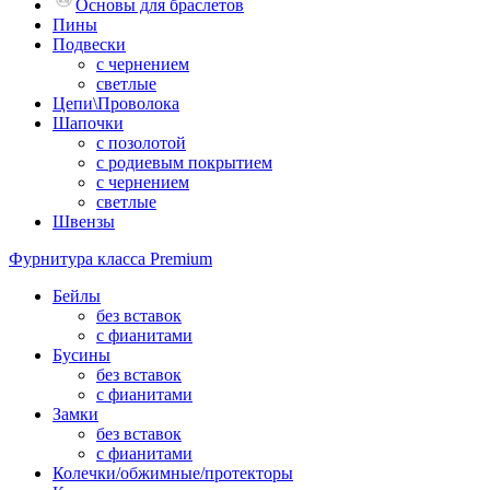
Основы для браслетов
Пины
Подвески
с чернением
светлые
Цепи\Проволока
Шапочки
с позолотой
с родиевым покрытием
с чернением
светлые
Швензы
Фурнитура класса Premium
Бейлы
без вставок
с фианитами
Бусины
без вставок
с фианитами
Замки
без вставок
с фианитами
Колечки/обжимные/протекторы