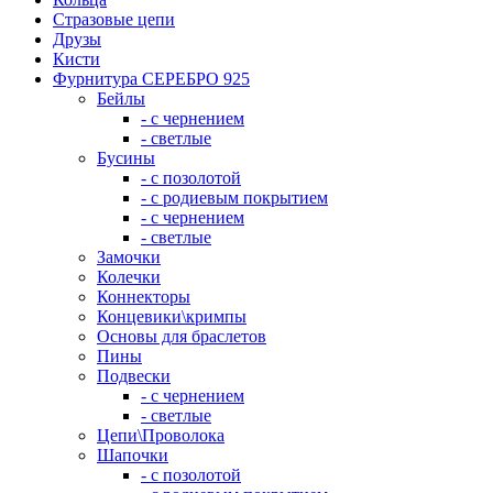
Стразовые цепи
Друзы
Кисти
Фурнитура СЕРЕБРО 925
Бейлы
- с чернением
- светлые
Бусины
- с позолотой
- с родиевым покрытием
- с чернением
- светлые
Замочки
Колечки
Коннекторы
Концевики\кримпы
Основы для браслетов
Пины
Подвески
- с чернением
- светлые
Цепи\Проволока
Шапочки
- с позолотой