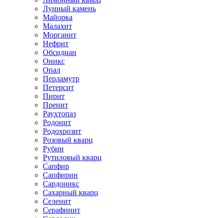
Лунный камень
Майорка
Малахит
Морганит
Нефрит
Обсидиан
Оникс
Опал
Перламутр
Петерсит
Пирит
Пренит
Раухтопаз
Родонит
Родохрозит
Розовый кварц
Рубин
Рутиловый кварц
Сапфир
Сапфирин
Сардоникс
Сахарный кварц
Селенит
Серафинит