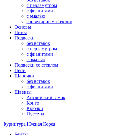
с перламутром
с фианитами
с эмалью
с ювелирным стеклом
Основы
Пины
Подвески
без вставок
с перламутром
с фианитами
с эмалью
Подвески со стеклом
Цепи
Шапочки
без вставок
с фианитами
Швензы
Английский замок
Конго
Крючки
Пуссеты
Фурнитура Южная Корея
Бейлы