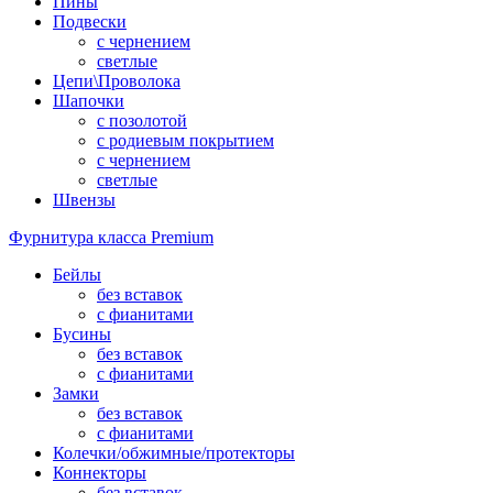
Пины
Подвески
с чернением
светлые
Цепи\Проволока
Шапочки
с позолотой
с родиевым покрытием
с чернением
светлые
Швензы
Фурнитура класса Premium
Бейлы
без вставок
с фианитами
Бусины
без вставок
с фианитами
Замки
без вставок
с фианитами
Колечки/обжимные/протекторы
Коннекторы
без вставок