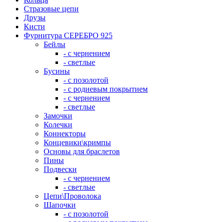
Стразовые цепи
Друзы
Кисти
Фурнитура СЕРЕБРО 925
Бейлы
- с чернением
- светлые
Бусины
- с позолотой
- с родиевым покрытием
- с чернением
- светлые
Замочки
Колечки
Коннекторы
Концевики\кримпы
Основы для браслетов
Пины
Подвески
- с чернением
- светлые
Цепи\Проволока
Шапочки
- с позолотой