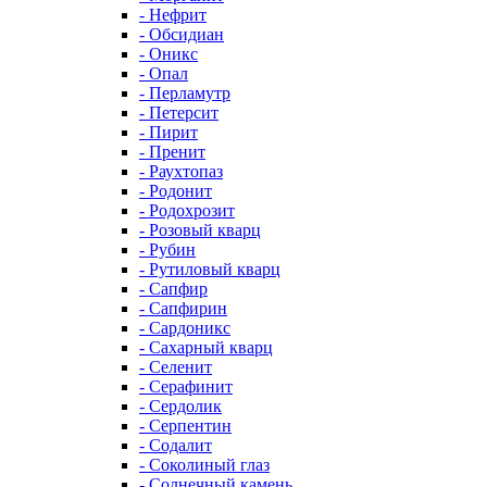
- Нефрит
- Обсидиан
- Оникс
- Опал
- Перламутр
- Петерсит
- Пирит
- Пренит
- Раухтопаз
- Родонит
- Родохрозит
- Розовый кварц
- Рубин
- Рутиловый кварц
- Сапфир
- Сапфирин
- Сардоникс
- Сахарный кварц
- Селенит
- Серафинит
- Сердолик
- Серпентин
- Содалит
- Соколиный глаз
- Солнечный камень