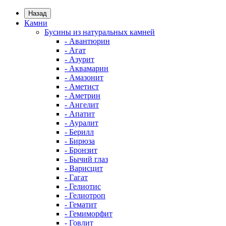
Назад
Камни
Бусины из натуральных камней
- Авантюрин
- Агат
- Азурит
- Аквамарин
- Амазонит
- Аметист
- Аметрин
- Ангелит
- Апатит
- Ауралит
- Берилл
- Бирюза
- Бронзит
- Бычий глаз
- Варисцит
- Гагат
- Гелиотис
- Гелиотроп
- Гематит
- Гемиморфит
- Говлит