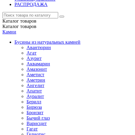
РАСПРОДАЖА
Каталог
товаров
Каталог
товаров
Камни
Бусины из натуральных камней
Авантюрин
Агат
Азурит
Аквамарин
Амазонит
Аметист
Аметрин
Ангелит
Апатит
Ауралит
Берилл
Бирюза
Бронзит
Бычий глаз
Варисцит
Гагат
Гелиотис