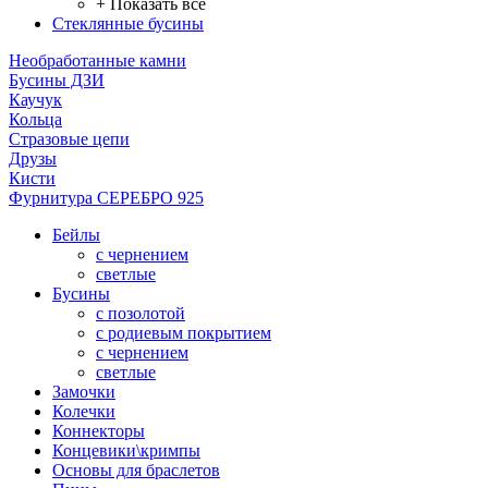
+ Показать все
Стеклянные бусины
Необработанные камни
Бусины ДЗИ
Каучук
Кольца
Стразовые цепи
Друзы
Кисти
Фурнитура СЕРЕБРО 925
Бейлы
с чернением
светлые
Бусины
с позолотой
с родиевым покрытием
с чернением
светлые
Замочки
Колечки
Коннекторы
Концевики\кримпы
Основы для браслетов