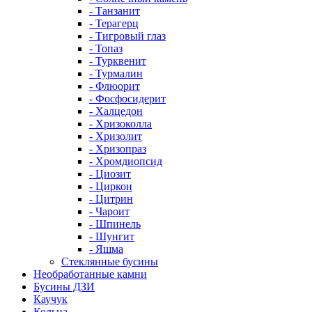
- Танзанит
- Терагерц
- Тигровый глаз
- Топаз
- Турквенит
- Турмалин
- Флюорит
- Фосфосидерит
- Халцедон
- Хризоколла
- Хризолит
- Хризопраз
- Хромдиопсид
- Циозит
- Циркон
- Цитрин
- Чароит
- Шпинель
- Шунгит
- Яшма
Стеклянные бусины
Необработанные камни
Бусины ДЗИ
Каучук
Кольца