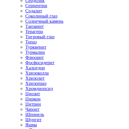
Сердолик
Серпентин
Содалит
Соколиный глаз
Солнечный камень
Танзанит
Терагерц
Тигровый глаз
Топаз
Турквенит
Турмалин
Флюорит
Фосфосидерит
Халцедон
Хризоколла
Хризолит
Хризопраз
Хромдиопсид
Циозит
Циркон
Цитрин
Чароит
Шпинель
Шунгит
Яшма