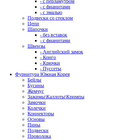
- с перламутром
- с фианитами
- с эмалью
Подвески со стеклом
Цепи
Шапочки
- без вставок
- с фианитами
Швензы
- Английский замок
- Конго
- Крючки
- Пуссеты
Фурнитура Южная Корея
Бейлы
Бусины
Жемчуг
Зажимы\Каллоты\Кримпы
Замочки
Колечки
Коннекторы
Основы
Пины
Подвески
Проволока