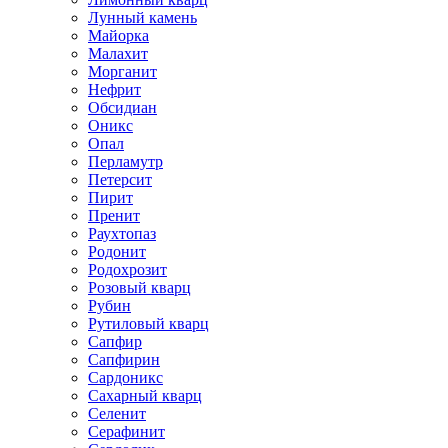
Лунный камень
Майорка
Малахит
Морганит
Нефрит
Обсидиан
Оникс
Опал
Перламутр
Петерсит
Пирит
Пренит
Раухтопаз
Родонит
Родохрозит
Розовый кварц
Рубин
Рутиловый кварц
Сапфир
Сапфирин
Сардоникс
Сахарный кварц
Селенит
Серафинит