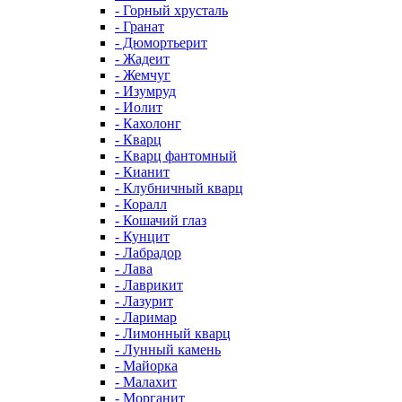
- Горный хрусталь
- Гранат
- Дюмортьерит
- Жадеит
- Жемчуг
- Изумруд
- Иолит
- Кахолонг
- Кварц
- Кварц фантомный
- Кианит
- Клубничный кварц
- Коралл
- Кошачий глаз
- Кунцит
- Лабрадор
- Лава
- Лаврикит
- Лазурит
- Ларимар
- Лимонный кварц
- Лунный камень
- Майорка
- Малахит
- Морганит