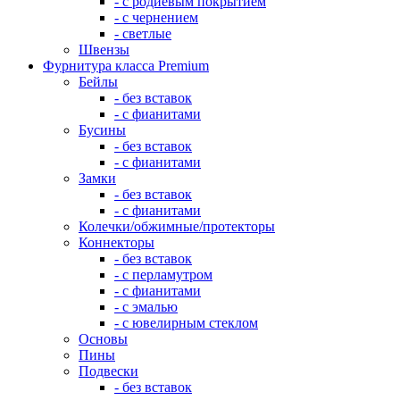
- с родиевым покрытием
- с чернением
- светлые
Швензы
Фурнитура класса Premium
Бейлы
- без вставок
- с фианитами
Бусины
- без вставок
- с фианитами
Замки
- без вставок
- с фианитами
Колечки/обжимные/протекторы
Коннекторы
- без вставок
- с перламутром
- с фианитами
- с эмалью
- с ювелирным стеклом
Основы
Пины
Подвески
- без вставок