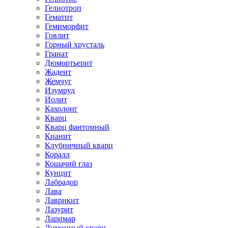
Гелиотроп
Гематит
Гемиморфит
Говлит
Горный хрусталь
Гранат
Дюмортьерит
Жадеит
Жемчуг
Изумруд
Иолит
Кахолонг
Кварц
Кварц фантомный
Кианит
Клубничный кварц
Коралл
Кошачий глаз
Кунцит
Лабрадор
Лава
Лаврикит
Лазурит
Ларимар
Лимонный кварц